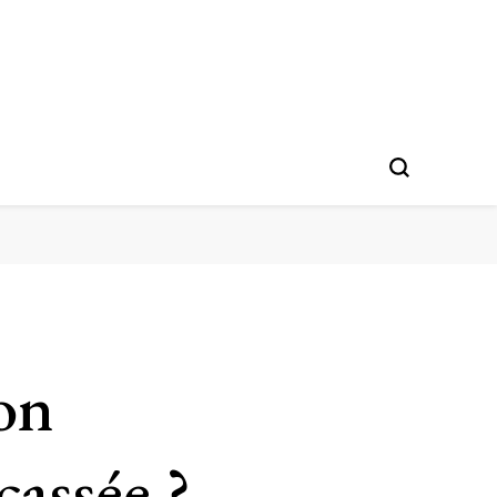
on
cassée ?