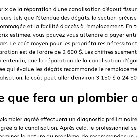
prix de la réparation d’une canalisation d’égout fiss
teurs tels que l’étendue des dégâts, la section précise
ommagée et la facilité d’accès à l’emplacement. En 
prix estimée, vous pouvez vous attendre à payer ent
lars. Le coût moyen pour les propriétaires nécessitan
aration est de l’ordre de 2 600 $. Les chiffres susmen
n entendu, que la réparation de la canalisation d’égou
éé qui évalue les dégâts recommande le remplaceme
alisation, le coût peut aller d’environ 3 150 $ à 24 500
e que fera un plombier 
plombier agréé effectuera un diagnostic préliminaire
égrée à la canalisation. Après cela, le professionnel 
erminer la nature du problème, de recommander un p