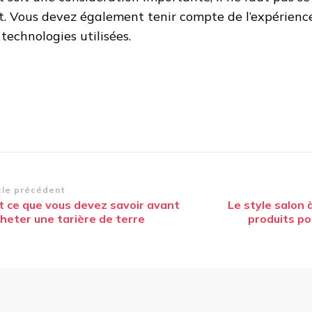
t. Vous devez également tenir compte de l’expérience
 technologies utilisées.
vigation
cle précédent
t ce que vous devez savoir avant
Le style salon à
article
heter une tarière de terre
produits po