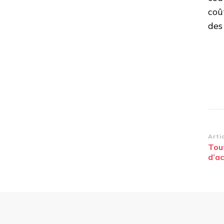
coû
des
Na
Arti
Tou
d’
d’ac