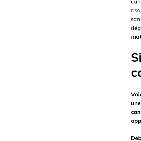
can
ris
san
dég
mat
S
c
Voi
une
can
app
Déb