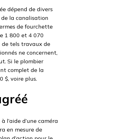
urée dépend de divers
 de la canalisation
termes de fourchette
re 1 800 et 4 070
t de tels travaux de
tionnés ne concernent,
t. Si le plombier
nt complet de la
 $, voire plus.
agréé
 à l’aide d’une caméra
sera en mesure de
lan d’action pour le