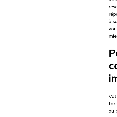
rés
rép
à s
vou
mie
P
c
i
Vot
tar
ou 