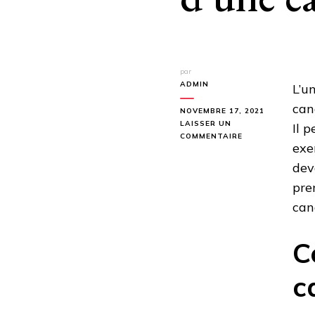
par
ADMIN
L’u
can
NOVEMBRE 17, 2021
LAISSER UN
Il p
SUR
COMMENTAIRE
exe
COMBIEN
COÛTE
dev
LA
pre
RÉPARATION
D’UNE
can
CANALISATION
D’ÉGOUT
CASSÉE
C
?
c