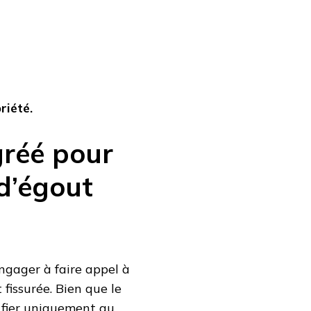
riété.
gréé pour
d’égout
engager à faire appel à
fissurée. Bien que le
e fier uniquement au