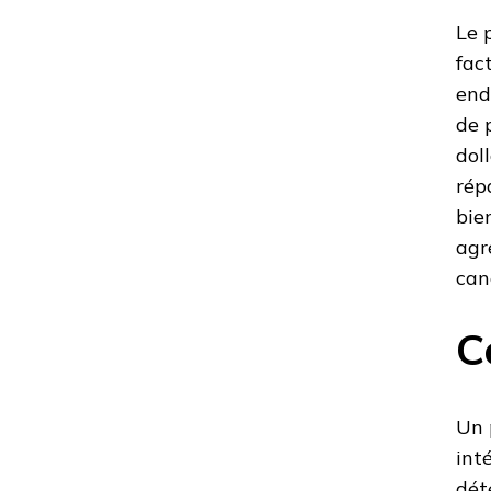
Le 
fac
end
de 
dol
rép
bie
agr
can
C
Un 
int
dét