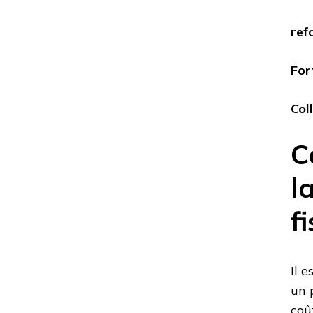
ref
For
Col
C
l
f
Il 
un 
coû