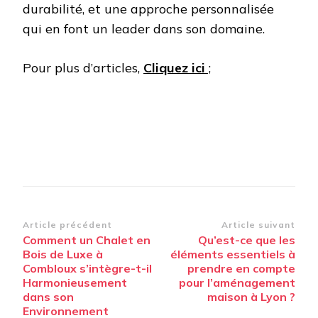
durabilité, et une approche personnalisée
qui en font un leader dans son domaine.
Pour plus d’articles,
Cliquez ici
;
Navigation
Article précédent
Article suivant
Comment un Chalet en
Qu’est-ce que les
d’article
Bois de Luxe à
éléments essentiels à
Combloux s’intègre-t-il
prendre en compte
Harmonieusement
pour l’aménagement
dans son
maison à Lyon ?
Environnement