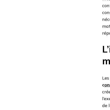
con
con
néc
mat
rép
L
m
Les
c
on
cré
l’e
de 