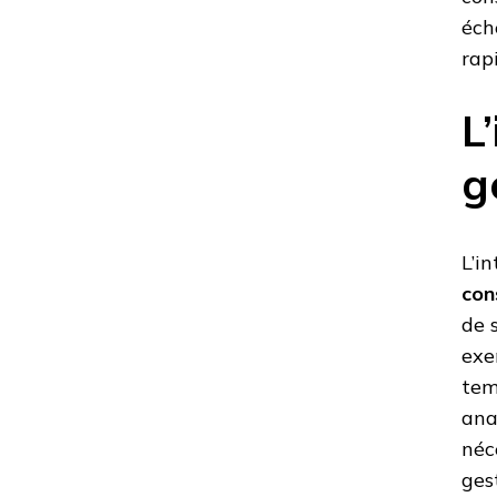
éch
rap
L
g
L’i
con
de 
exe
tem
ana
néc
ges