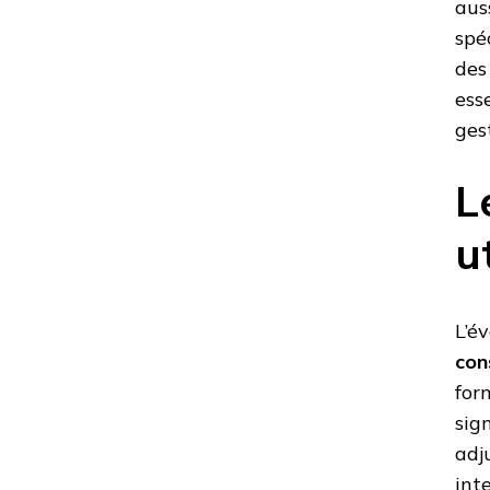
aus
spé
des
ess
ges
L
u
L’é
con
for
sig
adj
int