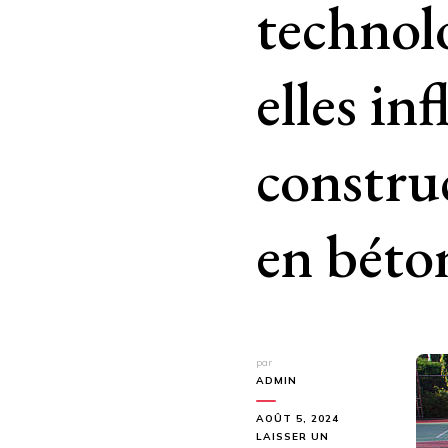
technol
elles in
constru
en béto
par
ADMIN
AOÛT 5, 2024
LAISSER UN