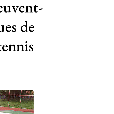
euvent-
ues de
tennis