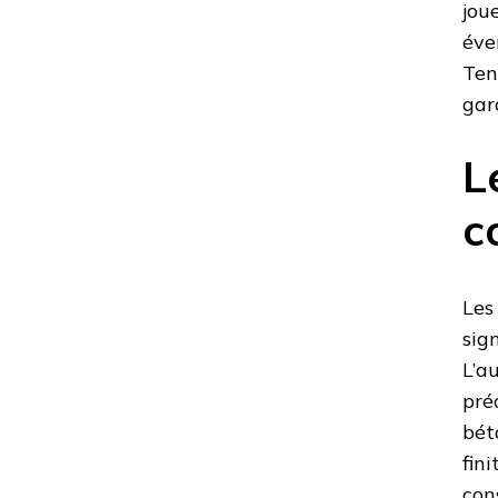
jou
éve
Ten
gar
L
c
Les
sig
L’a
pré
bét
fin
con