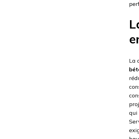
per
L
e
La 
bét
réd
con
con
pro
qui
Ser
exi
hau