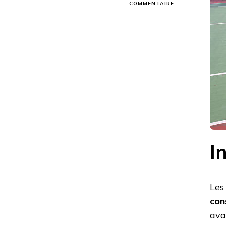
SUR
COMMENTAIRE
COMMENT
LES
TENDANCES
TECHNOLOGIQU
ACTUELLES
PEUVENT-
ELLES
INFLUENCER
LES
TECHNIQUES
DE
CONSTRUCTION
DE
COURTS
DE
I
TENNIS
EN
BÉTON
POREUX
À
Les
LYON
con
?
ava