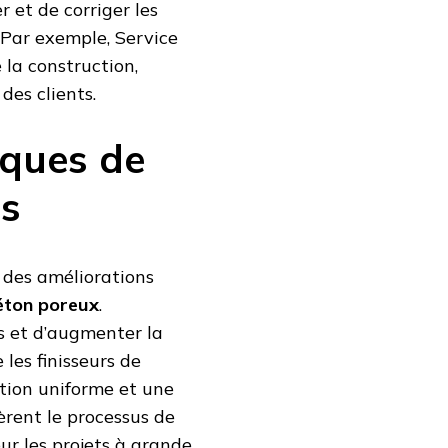
r et de corriger les
Par exemple, Service
 la construction,
des clients.
iques de
es
 des améliorations
béton poreux
.
s et d’augmenter la
les finisseurs de
ation uniforme et une
lèrent le processus de
ur les projets à grande