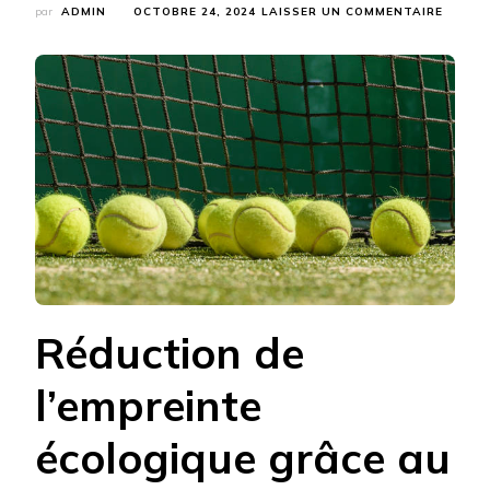
SUR
par
ADMIN
OCTOBRE 24, 2024
LAISSER UN COMMENTAIRE
POURQ
LA
CONST
D’UN
COURT
DE
TENNI
EN
GAZON
SYNTH
À
SAINT-
TROPE
EST-
ELLE
ÉCORE
Réduction de
?
l’empreinte
écologique grâce au