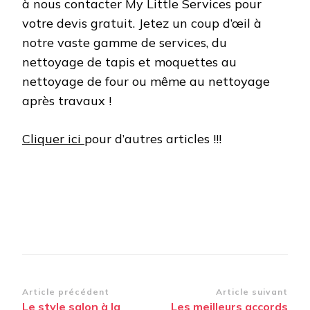
à nous contacter My Little Services pour
votre devis gratuit. Jetez un coup d’œil à
notre vaste gamme de services, du
nettoyage de tapis et moquettes au
nettoyage de four ou même au nettoyage
après travaux !
Cliquer ici
pour d’autres articles !!!
Navigation
Article précédent
Article suivant
Le style salon à la
Les meilleurs accords