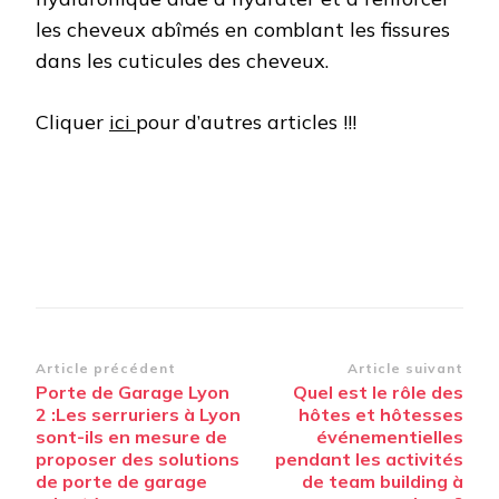
les cheveux abîmés en comblant les fissures
dans les cuticules des cheveux.
Cliquer
ici
pour d’autres articles !!!
Navigation
Article précédent
Article suivant
Porte de Garage Lyon
Quel est le rôle des
d’article
2 :Les serruriers à Lyon
hôtes et hôtesses
sont-ils en mesure de
événementielles
proposer des solutions
pendant les activités
de porte de garage
de team building à