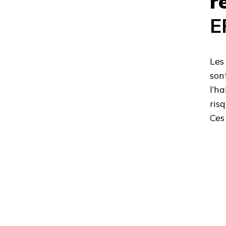
r
E
Les
son
l’ha
ris
Ces