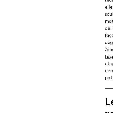
ell
sou
mat
de 
faç
dég
Ain
faç
et 
dém
pat
L