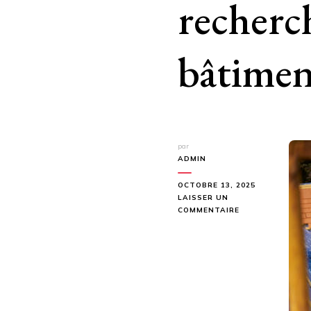
recherch
bâtimen
par
ADMIN
OCTOBRE 13, 2025
LAISSER UN
SUR
COMMENTAIRE
QUELLE
RÉGLEMENTATIO
ENCADRE
LA
RECHERCHE
FUITE
DE
FAÇADES