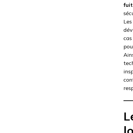
fui
séc
Les 
dév
cas
pou
Ain
tec
ins
con
res
L
l