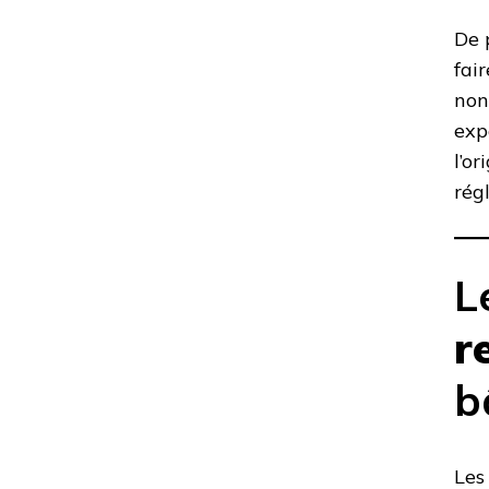
De 
fai
non
exp
l’o
rég
L
r
b
Les