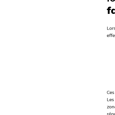
f
Lor
eff
Ces
Les
zon
rép