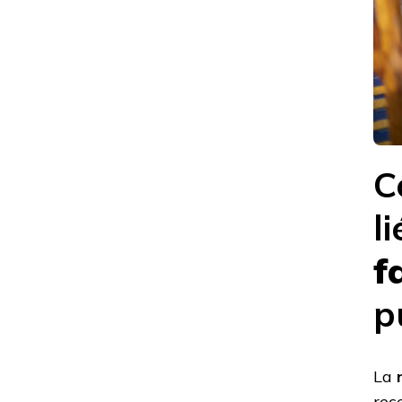
POUR
LES
BÂTIMENTS
PUBLICS
OU
ERP
?
C
l
f
p
La
rec