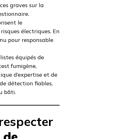
es graves sur la
estionnaire.
orisent le
isques électriques. En
tenu pour responsable
alistes équipés de
test fumigène,
gique d’expertise et de
de détection fiables,
u bâti.
respecter
 de