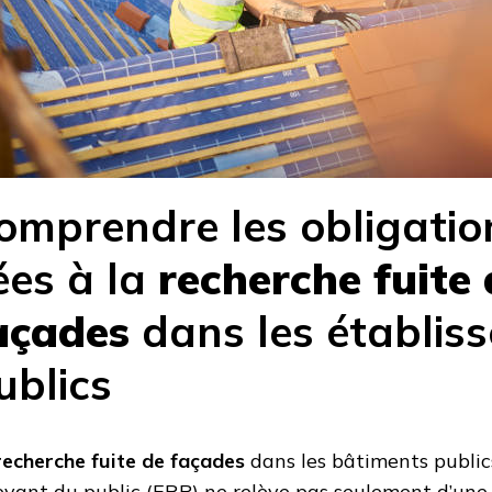
omprendre les obligatio
iées à la
recherche fuite 
açades
dans les établis
ublics
recherche fuite de façades
dans les bâtiments public
evant du public (ERP) ne relève pas seulement d’une