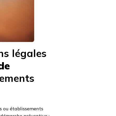
ns légales
de
sements
s ou établissements
 démarche préventive :