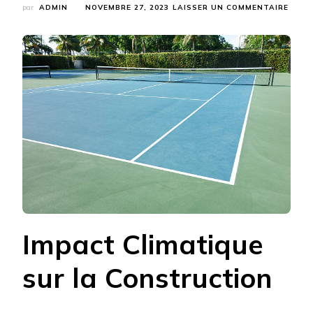
SUR
par
ADMIN
NOVEMBRE 27, 2023
LAISSER UN COMMENTAIRE
POUR
LA
PÉRI
DE
L’ANN
INFLU
T-
ELLE
LA
CONS
D’UN
COUR
DE
TENN
À
ANTI
?
Impact Climatique
sur la Construction