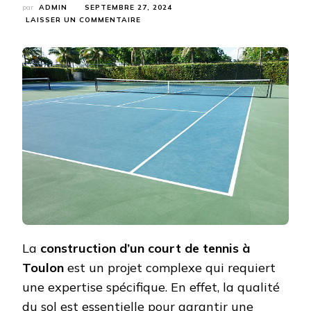
par
ADMIN
SEPTEMBRE 27, 2024
SUR
LAISSER UN COMMENTAIRE
POURQUOI
LA
CONSTRUCTION
D’UN
COURT
DE
TENNIS
À
TOULON
NÉCESSITE-
T-
ELLE
DES
EXPERTS
EN
SOL
SPORTIF
?
La
construction d’un court de tennis à
Toulon
est un projet complexe qui requiert
une expertise spécifique. En effet, la qualité
du sol est essentielle pour garantir une