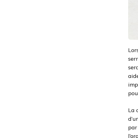
Lors
ser
ser
aid
imp
pou
La 
d’u
par
l’o