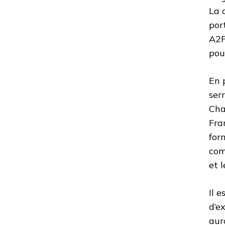
La 
por
A2P
pou
En 
ser
Cha
Fra
for
com
et l
Il 
d’e
aur