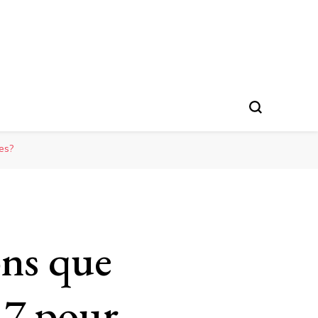
es?
ons que
 7 pour