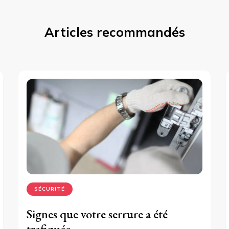
Articles recommandés
SÉCURITÉ
Signes que votre serrure a été
trafiquée