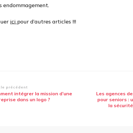
s endommagement.
quer
ici
pour d’autres articles !!!
vigation
cle précédent
ment intégrer la mission d’une
Les agences de
article
reprise dans un logo ?
pour seniors : 
la sécurit