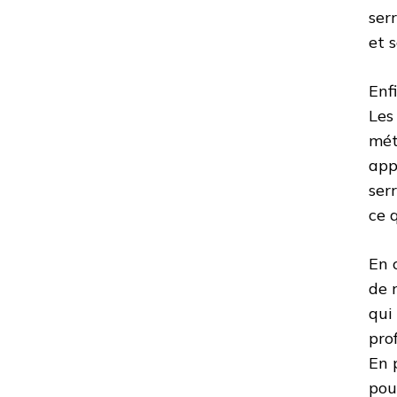
ser
et 
Enf
Les
mét
app
ser
ce 
En 
de 
qui
pro
En 
pou