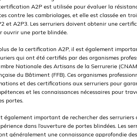
certification A2P est utilisée pour évaluer la résistan
tes contre les cambriolages, et elle est classée en tro
2 et A2P3. Les serruriers doivent obtenir une certi
r ouvrir une porte blindée.
plus de la certification A2P, il est également import
ruriers qui ont été certifiés par des organismes profes
mbre Nationale des Artisans de la Serrurerie (CNAM
nçaise du Bâtiment (FFB). Ces organismes professionn
mations et des certifications aux serruriers pour garant
pétences et les connaissances nécessaires pour travai
es portes.
est également important de rechercher des serruriers
xpérience dans l’ouverture de portes blindées. Les se
ont généralement une connaissance approfondie des 