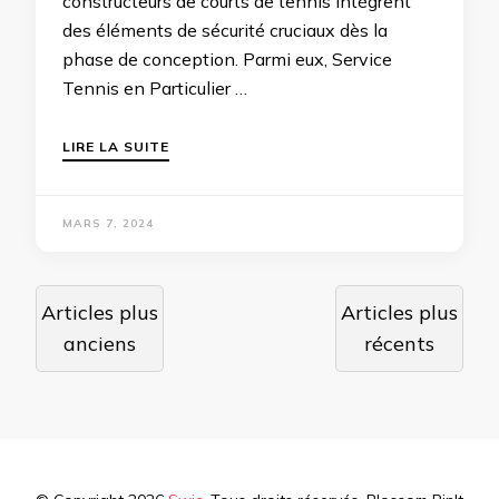
constructeurs de courts de tennis intègrent
des éléments de sécurité cruciaux dès la
phase de conception. Parmi eux, Service
Tennis en Particulier …
LIRE LA SUITE
MARS 7, 2024
Navigation
Articles plus
Articles plus
des
anciens
récents
articles