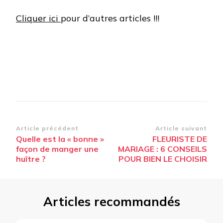
Cliquer ici
pour d’autres articles !!!
Navigation
Article précédent
Article suivant
Quelle est la « bonne »
FLEURISTE DE
d’article
façon de manger une
MARIAGE : 6 CONSEILS
huître ?
POUR BIEN LE CHOISIR
Articles recommandés