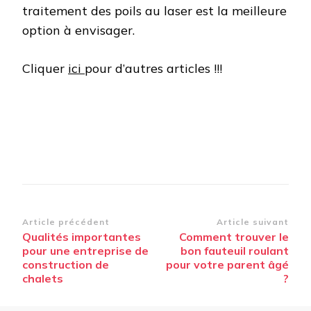
traitement des poils au laser est la meilleure
option à envisager.
Cliquer
ici
pour d’autres articles !!!
Navigation
Article précédent
Article suivant
Qualités importantes
Comment trouver le
d’article
pour une entreprise de
bon fauteuil roulant
construction de
pour votre parent âgé
chalets
?